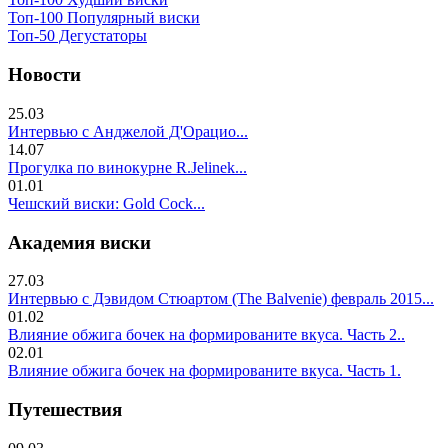
Топ-100 Популярный виски
Топ-50 Дегустаторы
Новости
25.03
Интервью с Анджелой Д'Орацио...
14.07
Прогулка по винокурне R.Jelinek...
01.01
Чешский виски: Gold Cock...
Академия виски
27.03
Интервью с Дэвидом Стюартом (The Balvenie) февраль 2015...
01.02
Влияние обжига бочек на формированите вкуса. Часть 2..
02.01
Влияние обжига бочек на формированите вкуса. Часть 1.
Путешествия