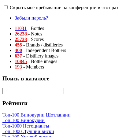
Скрыть моё пребывание на конференции в этот раз
Забыли пароль?
11031
- Bottles
26238
- Notes
25738
- Scores
455
- Brands / distilleries
400
- Independent Bottlers
637
- Distillery images
10845
- Bottle images
193
- Members
Поиск в каталоге
Рейтинги
Топ-100 Винокурни Шотландии
Топ-100 Винокурни
Топ-1000 Негоцианты
Топ-1000 Лучший виски
Топ-100 Худший виски