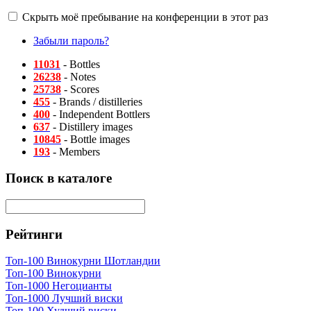
Скрыть моё пребывание на конференции в этот раз
Забыли пароль?
11031
- Bottles
26238
- Notes
25738
- Scores
455
- Brands / distilleries
400
- Independent Bottlers
637
- Distillery images
10845
- Bottle images
193
- Members
Поиск в каталоге
Рейтинги
Топ-100 Винокурни Шотландии
Топ-100 Винокурни
Топ-1000 Негоцианты
Топ-1000 Лучший виски
Топ-100 Худший виски