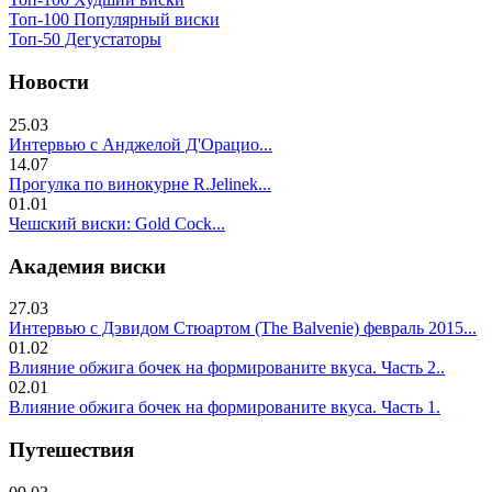
Топ-100 Популярный виски
Топ-50 Дегустаторы
Новости
25.03
Интервью с Анджелой Д'Орацио...
14.07
Прогулка по винокурне R.Jelinek...
01.01
Чешский виски: Gold Cock...
Академия виски
27.03
Интервью с Дэвидом Стюартом (The Balvenie) февраль 2015...
01.02
Влияние обжига бочек на формированите вкуса. Часть 2..
02.01
Влияние обжига бочек на формированите вкуса. Часть 1.
Путешествия