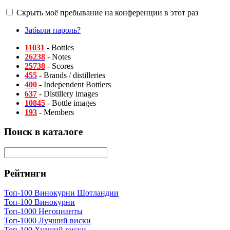
Скрыть моё пребывание на конференции в этот раз
Забыли пароль?
11031
- Bottles
26238
- Notes
25738
- Scores
455
- Brands / distilleries
400
- Independent Bottlers
637
- Distillery images
10845
- Bottle images
193
- Members
Поиск в каталоге
Рейтинги
Топ-100 Винокурни Шотландии
Топ-100 Винокурни
Топ-1000 Негоцианты
Топ-1000 Лучший виски
Топ-100 Худший виски