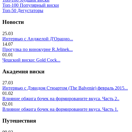
Топ-100 Популярный виски
Топ-50 Дегустаторы
Новости
25.03
Интервью с Анджелой Д'Орацио...
14.07
Прогулка по винокурне R.Jelinek...
01.01
Чешский виски: Gold Cock...
Академия виски
27.03
Интервью с Дэвидом Стюартом (The Balvenie) февраль 2015...
01.02
Влияние обжига бочек на формированите вкуса. Часть 2..
02.01
Влияние обжига бочек на формированите вкуса. Часть 1.
Путешествия