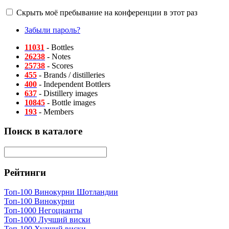
Скрыть моё пребывание на конференции в этот раз
Забыли пароль?
11031
- Bottles
26238
- Notes
25738
- Scores
455
- Brands / distilleries
400
- Independent Bottlers
637
- Distillery images
10845
- Bottle images
193
- Members
Поиск в каталоге
Рейтинги
Топ-100 Винокурни Шотландии
Топ-100 Винокурни
Топ-1000 Негоцианты
Топ-1000 Лучший виски
Топ-100 Худший виски