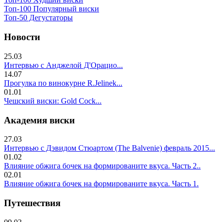
Топ-100 Популярный виски
Топ-50 Дегустаторы
Новости
25.03
Интервью с Анджелой Д'Орацио...
14.07
Прогулка по винокурне R.Jelinek...
01.01
Чешский виски: Gold Cock...
Академия виски
27.03
Интервью с Дэвидом Стюартом (The Balvenie) февраль 2015...
01.02
Влияние обжига бочек на формированите вкуса. Часть 2..
02.01
Влияние обжига бочек на формированите вкуса. Часть 1.
Путешествия