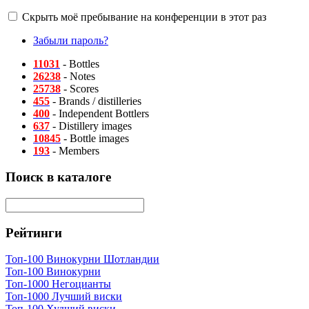
Скрыть моё пребывание на конференции в этот раз
Забыли пароль?
11031
- Bottles
26238
- Notes
25738
- Scores
455
- Brands / distilleries
400
- Independent Bottlers
637
- Distillery images
10845
- Bottle images
193
- Members
Поиск в каталоге
Рейтинги
Топ-100 Винокурни Шотландии
Топ-100 Винокурни
Топ-1000 Негоцианты
Топ-1000 Лучший виски
Топ-100 Худший виски