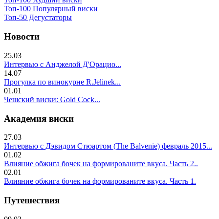
Топ-100 Популярный виски
Топ-50 Дегустаторы
Новости
25.03
Интервью с Анджелой Д'Орацио...
14.07
Прогулка по винокурне R.Jelinek...
01.01
Чешский виски: Gold Cock...
Академия виски
27.03
Интервью с Дэвидом Стюартом (The Balvenie) февраль 2015...
01.02
Влияние обжига бочек на формированите вкуса. Часть 2..
02.01
Влияние обжига бочек на формированите вкуса. Часть 1.
Путешествия