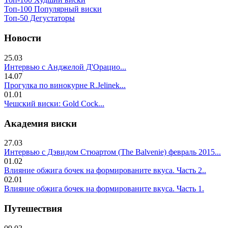
Топ-100 Популярный виски
Топ-50 Дегустаторы
Новости
25.03
Интервью с Анджелой Д'Орацио...
14.07
Прогулка по винокурне R.Jelinek...
01.01
Чешский виски: Gold Cock...
Академия виски
27.03
Интервью с Дэвидом Стюартом (The Balvenie) февраль 2015...
01.02
Влияние обжига бочек на формированите вкуса. Часть 2..
02.01
Влияние обжига бочек на формированите вкуса. Часть 1.
Путешествия