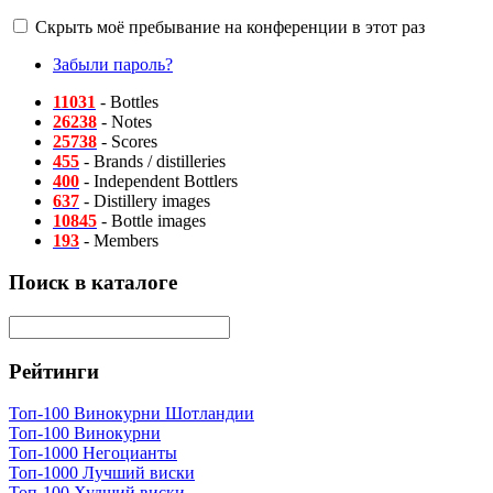
Скрыть моё пребывание на конференции в этот раз
Забыли пароль?
11031
- Bottles
26238
- Notes
25738
- Scores
455
- Brands / distilleries
400
- Independent Bottlers
637
- Distillery images
10845
- Bottle images
193
- Members
Поиск в каталоге
Рейтинги
Топ-100 Винокурни Шотландии
Топ-100 Винокурни
Топ-1000 Негоцианты
Топ-1000 Лучший виски
Топ-100 Худший виски