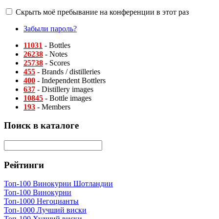
Скрыть моё пребывание на конференции в этот раз
Забыли пароль?
11031
- Bottles
26238
- Notes
25738
- Scores
455
- Brands / distilleries
400
- Independent Bottlers
637
- Distillery images
10845
- Bottle images
193
- Members
Поиск в каталоге
Рейтинги
Топ-100 Винокурни Шотландии
Топ-100 Винокурни
Топ-1000 Негоцианты
Топ-1000 Лучший виски
Топ-100 Худший виски