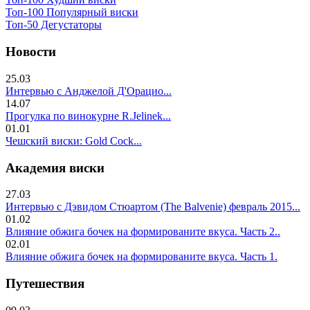
Топ-100 Популярный виски
Топ-50 Дегустаторы
Новости
25.03
Интервью с Анджелой Д'Орацио...
14.07
Прогулка по винокурне R.Jelinek...
01.01
Чешский виски: Gold Cock...
Академия виски
27.03
Интервью с Дэвидом Стюартом (The Balvenie) февраль 2015...
01.02
Влияние обжига бочек на формированите вкуса. Часть 2..
02.01
Влияние обжига бочек на формированите вкуса. Часть 1.
Путешествия