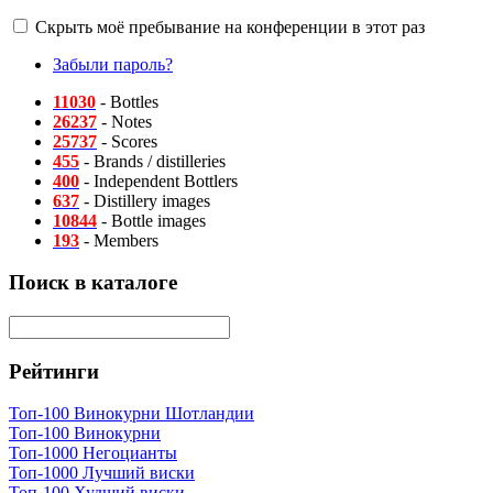
Скрыть моё пребывание на конференции в этот раз
Забыли пароль?
11030
- Bottles
26237
- Notes
25737
- Scores
455
- Brands / distilleries
400
- Independent Bottlers
637
- Distillery images
10844
- Bottle images
193
- Members
Поиск в каталоге
Рейтинги
Топ-100 Винокурни Шотландии
Топ-100 Винокурни
Топ-1000 Негоцианты
Топ-1000 Лучший виски
Топ-100 Худший виски