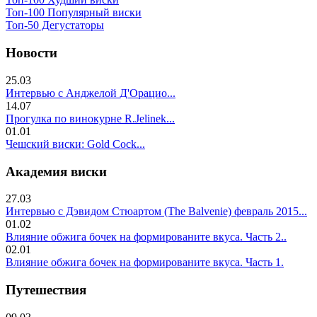
Топ-100 Популярный виски
Топ-50 Дегустаторы
Новости
25.03
Интервью с Анджелой Д'Орацио...
14.07
Прогулка по винокурне R.Jelinek...
01.01
Чешский виски: Gold Cock...
Академия виски
27.03
Интервью с Дэвидом Стюартом (The Balvenie) февраль 2015...
01.02
Влияние обжига бочек на формированите вкуса. Часть 2..
02.01
Влияние обжига бочек на формированите вкуса. Часть 1.
Путешествия