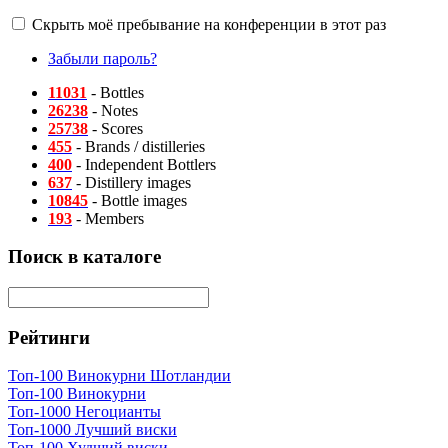
Скрыть моё пребывание на конференции в этот раз
Забыли пароль?
11031
- Bottles
26238
- Notes
25738
- Scores
455
- Brands / distilleries
400
- Independent Bottlers
637
- Distillery images
10845
- Bottle images
193
- Members
Поиск в каталоге
Рейтинги
Топ-100 Винокурни Шотландии
Топ-100 Винокурни
Топ-1000 Негоцианты
Топ-1000 Лучший виски
Топ-100 Худший виски