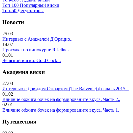
Топ-100 Популярный виски
Топ-50 Дегустаторы
Новости
25.03
Интервью с Анджелой Д'Орацио...
14.07
Прогулка по винокурне R.Jelinek...
01.01
Чешский виски: Gold Cock...
Академия виски
27.03
Интервью с Дэвидом Стюартом (The Balvenie) февраль 2015...
01.02
Влияние обжига бочек на формированите вкуса. Часть 2..
02.01
Влияние обжига бочек на формированите вкуса. Часть 1.
Путешествия