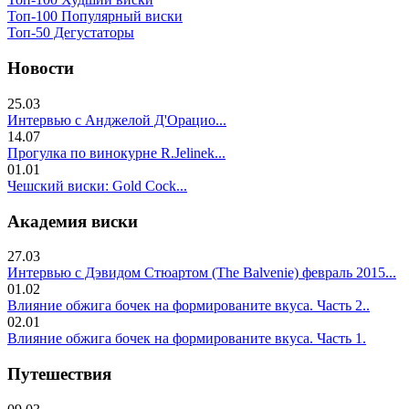
Топ-100 Популярный виски
Топ-50 Дегустаторы
Новости
25.03
Интервью с Анджелой Д'Орацио...
14.07
Прогулка по винокурне R.Jelinek...
01.01
Чешский виски: Gold Cock...
Академия виски
27.03
Интервью с Дэвидом Стюартом (The Balvenie) февраль 2015...
01.02
Влияние обжига бочек на формированите вкуса. Часть 2..
02.01
Влияние обжига бочек на формированите вкуса. Часть 1.
Путешествия