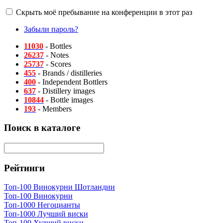
Скрыть моё пребывание на конференции в этот раз
Забыли пароль?
11030
- Bottles
26237
- Notes
25737
- Scores
455
- Brands / distilleries
400
- Independent Bottlers
637
- Distillery images
10844
- Bottle images
193
- Members
Поиск в каталоге
Рейтинги
Топ-100 Винокурни Шотландии
Топ-100 Винокурни
Топ-1000 Негоцианты
Топ-1000 Лучший виски
Топ-100 Худший виски