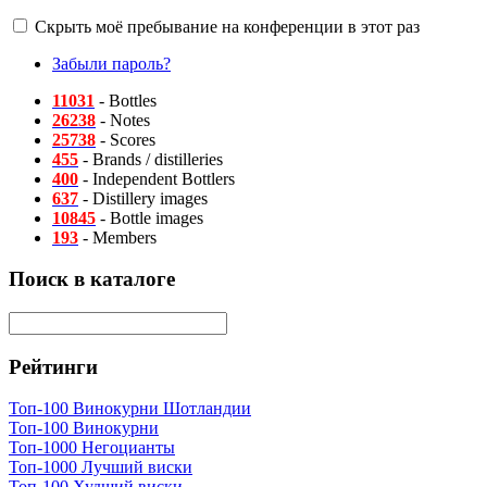
Скрыть моё пребывание на конференции в этот раз
Забыли пароль?
11031
- Bottles
26238
- Notes
25738
- Scores
455
- Brands / distilleries
400
- Independent Bottlers
637
- Distillery images
10845
- Bottle images
193
- Members
Поиск в каталоге
Рейтинги
Топ-100 Винокурни Шотландии
Топ-100 Винокурни
Топ-1000 Негоцианты
Топ-1000 Лучший виски
Топ-100 Худший виски