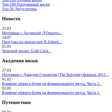
Топ-100 Популярный виски
Топ-50 Дегустаторы
Новости
25.03
Интервью с Анджелой Д'Орацио...
14.07
Прогулка по винокурне R.Jelinek...
01.01
Чешский виски: Gold Cock...
Академия виски
27.03
Интервью с Дэвидом Стюартом (The Balvenie) февраль 2015...
01.02
Влияние обжига бочек на формированите вкуса. Часть 2..
02.01
Влияние обжига бочек на формированите вкуса. Часть 1.
Путешествия