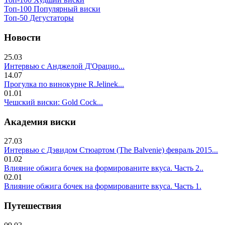
Топ-100 Популярный виски
Топ-50 Дегустаторы
Новости
25.03
Интервью с Анджелой Д'Орацио...
14.07
Прогулка по винокурне R.Jelinek...
01.01
Чешский виски: Gold Cock...
Академия виски
27.03
Интервью с Дэвидом Стюартом (The Balvenie) февраль 2015...
01.02
Влияние обжига бочек на формированите вкуса. Часть 2..
02.01
Влияние обжига бочек на формированите вкуса. Часть 1.
Путешествия