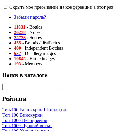
Скрыть моё пребывание на конференции в этот раз
Забыли пароль?
11031
- Bottles
26238
- Notes
25738
- Scores
455
- Brands / distilleries
400
- Independent Bottlers
637
- Distillery images
10845
- Bottle images
193
- Members
Поиск в каталоге
Рейтинги
Топ-100 Винокурни Шотландии
Топ-100 Винокурни
Топ-1000 Негоцианты
Топ-1000 Лучший виски
Топ-100 Худший виски