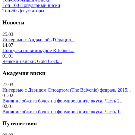
Топ-100 Популярный виски
Топ-50 Дегустаторы
Новости
25.03
Интервью с Анджелой Д'Орацио...
14.07
Прогулка по винокурне R.Jelinek...
01.01
Чешский виски: Gold Cock...
Академия виски
27.03
Интервью с Дэвидом Стюартом (The Balvenie) февраль 2015...
01.02
Влияние обжига бочек на формированите вкуса. Часть 2..
02.01
Влияние обжига бочек на формированите вкуса. Часть 1.
Путешествия