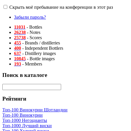
Скрыть моё пребывание на конференции в этот раз
Забыли пароль?
11031
- Bottles
26238
- Notes
25738
- Scores
455
- Brands / distilleries
400
- Independent Bottlers
637
- Distillery images
10845
- Bottle images
193
- Members
Поиск в каталоге
Рейтинги
Топ-100 Винокурни Шотландии
Топ-100 Винокурни
Топ-1000 Негоцианты
Топ-1000 Лучший виски
Топ-100 Худший виски