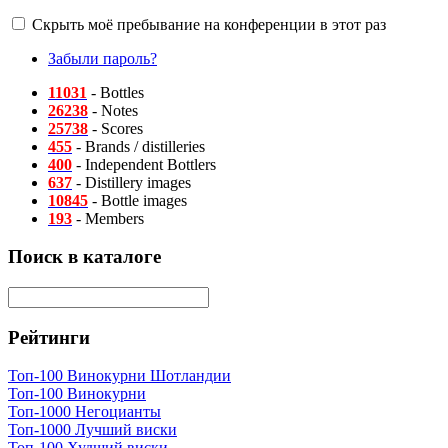
Скрыть моё пребывание на конференции в этот раз
Забыли пароль?
11031
- Bottles
26238
- Notes
25738
- Scores
455
- Brands / distilleries
400
- Independent Bottlers
637
- Distillery images
10845
- Bottle images
193
- Members
Поиск в каталоге
Рейтинги
Топ-100 Винокурни Шотландии
Топ-100 Винокурни
Топ-1000 Негоцианты
Топ-1000 Лучший виски
Топ-100 Худший виски