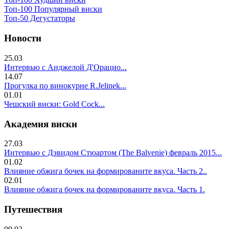
Топ-100 Популярный виски
Топ-50 Дегустаторы
Новости
25.03
Интервью с Анджелой Д'Орацио...
14.07
Прогулка по винокурне R.Jelinek...
01.01
Чешский виски: Gold Cock...
Академия виски
27.03
Интервью с Дэвидом Стюартом (The Balvenie) февраль 2015...
01.02
Влияние обжига бочек на формированите вкуса. Часть 2..
02.01
Влияние обжига бочек на формированите вкуса. Часть 1.
Путешествия