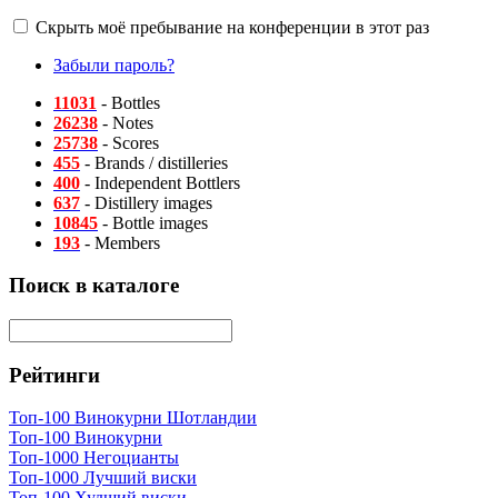
Скрыть моё пребывание на конференции в этот раз
Забыли пароль?
11031
- Bottles
26238
- Notes
25738
- Scores
455
- Brands / distilleries
400
- Independent Bottlers
637
- Distillery images
10845
- Bottle images
193
- Members
Поиск в каталоге
Рейтинги
Топ-100 Винокурни Шотландии
Топ-100 Винокурни
Топ-1000 Негоцианты
Топ-1000 Лучший виски
Топ-100 Худший виски