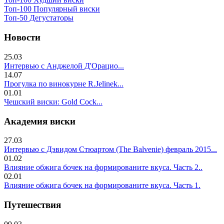
Топ-100 Популярный виски
Топ-50 Дегустаторы
Новости
25.03
Интервью с Анджелой Д'Орацио...
14.07
Прогулка по винокурне R.Jelinek...
01.01
Чешский виски: Gold Cock...
Академия виски
27.03
Интервью с Дэвидом Стюартом (The Balvenie) февраль 2015...
01.02
Влияние обжига бочек на формированите вкуса. Часть 2..
02.01
Влияние обжига бочек на формированите вкуса. Часть 1.
Путешествия