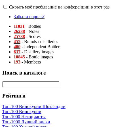
Скрыть моё пребывание на конференции в этот раз
Забыли пароль?
11031
- Bottles
26238
- Notes
25738
- Scores
455
- Brands / distilleries
400
- Independent Bottlers
637
- Distillery images
10845
- Bottle images
193
- Members
Поиск в каталоге
Рейтинги
Топ-100 Винокурни Шотландии
Топ-100 Винокурни
Топ-1000 Негоцианты
Топ-1000 Лучший виски
Топ-100 Худший виски