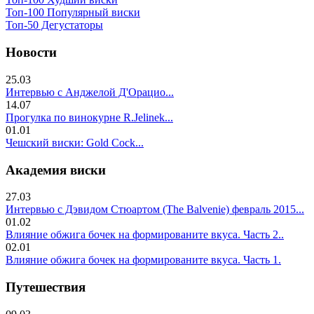
Топ-100 Популярный виски
Топ-50 Дегустаторы
Новости
25.03
Интервью с Анджелой Д'Орацио...
14.07
Прогулка по винокурне R.Jelinek...
01.01
Чешский виски: Gold Cock...
Академия виски
27.03
Интервью с Дэвидом Стюартом (The Balvenie) февраль 2015...
01.02
Влияние обжига бочек на формированите вкуса. Часть 2..
02.01
Влияние обжига бочек на формированите вкуса. Часть 1.
Путешествия