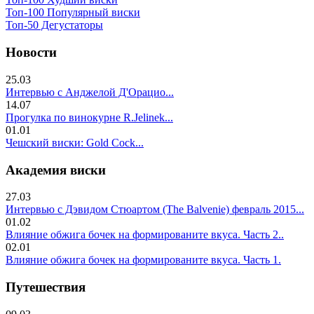
Топ-100 Популярный виски
Топ-50 Дегустаторы
Новости
25.03
Интервью с Анджелой Д'Орацио...
14.07
Прогулка по винокурне R.Jelinek...
01.01
Чешский виски: Gold Cock...
Академия виски
27.03
Интервью с Дэвидом Стюартом (The Balvenie) февраль 2015...
01.02
Влияние обжига бочек на формированите вкуса. Часть 2..
02.01
Влияние обжига бочек на формированите вкуса. Часть 1.
Путешествия