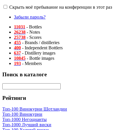
Скрыть моё пребывание на конференции в этот раз
Забыли пароль?
11031
- Bottles
26238
- Notes
25738
- Scores
455
- Brands / distilleries
400
- Independent Bottlers
637
- Distillery images
10845
- Bottle images
193
- Members
Поиск в каталоге
Рейтинги
Топ-100 Винокурни Шотландии
Топ-100 Винокурни
Топ-1000 Негоцианты
Топ-1000 Лучший виски
Топ-100 Худший виски