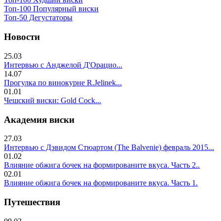
Топ-100 Популярный виски
Топ-50 Дегустаторы
Новости
25.03
Интервью с Анджелой Д'Орацио...
14.07
Прогулка по винокурне R.Jelinek...
01.01
Чешский виски: Gold Cock...
Академия виски
27.03
Интервью с Дэвидом Стюартом (The Balvenie) февраль 2015...
01.02
Влияние обжига бочек на формированите вкуса. Часть 2..
02.01
Влияние обжига бочек на формированите вкуса. Часть 1.
Путешествия