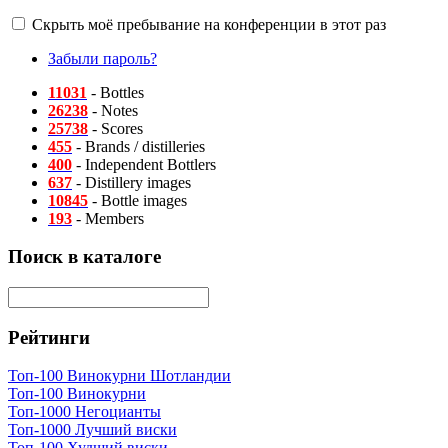
Скрыть моё пребывание на конференции в этот раз
Забыли пароль?
11031
- Bottles
26238
- Notes
25738
- Scores
455
- Brands / distilleries
400
- Independent Bottlers
637
- Distillery images
10845
- Bottle images
193
- Members
Поиск в каталоге
Рейтинги
Топ-100 Винокурни Шотландии
Топ-100 Винокурни
Топ-1000 Негоцианты
Топ-1000 Лучший виски
Топ-100 Худший виски