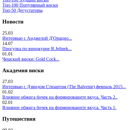
Топ-100 Популярный виски
Топ-50 Дегустаторы
Новости
25.03
Интервью с Анджелой Д'Орацио...
14.07
Прогулка по винокурне R.Jelinek...
01.01
Чешский виски: Gold Cock...
Академия виски
27.03
Интервью с Дэвидом Стюартом (The Balvenie) февраль 2015...
01.02
Влияние обжига бочек на формированите вкуса. Часть 2..
02.01
Влияние обжига бочек на формированите вкуса. Часть 1.
Путешествия