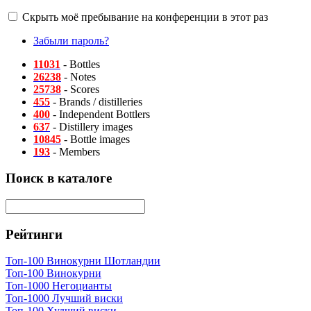
Скрыть моё пребывание на конференции в этот раз
Забыли пароль?
11031
- Bottles
26238
- Notes
25738
- Scores
455
- Brands / distilleries
400
- Independent Bottlers
637
- Distillery images
10845
- Bottle images
193
- Members
Поиск в каталоге
Рейтинги
Топ-100 Винокурни Шотландии
Топ-100 Винокурни
Топ-1000 Негоцианты
Топ-1000 Лучший виски
Топ-100 Худший виски