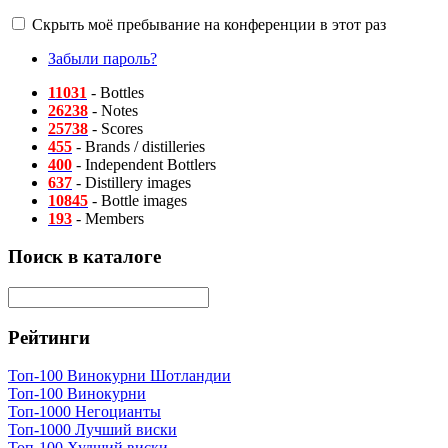
Скрыть моё пребывание на конференции в этот раз
Забыли пароль?
11031
- Bottles
26238
- Notes
25738
- Scores
455
- Brands / distilleries
400
- Independent Bottlers
637
- Distillery images
10845
- Bottle images
193
- Members
Поиск в каталоге
Рейтинги
Топ-100 Винокурни Шотландии
Топ-100 Винокурни
Топ-1000 Негоцианты
Топ-1000 Лучший виски
Топ-100 Худший виски