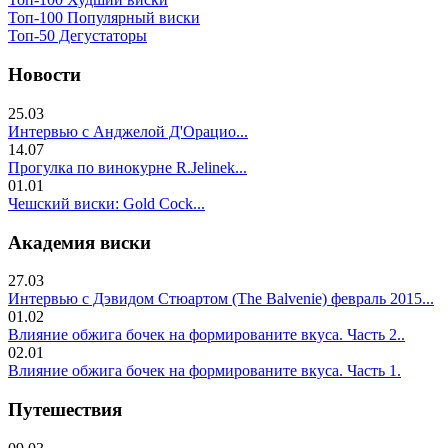
Топ-100 Популярный виски
Топ-50 Дегустаторы
Новости
25.03
Интервью с Анджелой Д'Орацио...
14.07
Прогулка по винокурне R.Jelinek...
01.01
Чешский виски: Gold Cock...
Академия виски
27.03
Интервью с Дэвидом Стюартом (The Balvenie) февраль 2015...
01.02
Влияние обжига бочек на формированите вкуса. Часть 2..
02.01
Влияние обжига бочек на формированите вкуса. Часть 1.
Путешествия