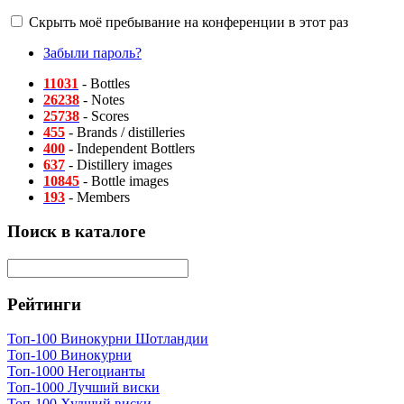
Скрыть моё пребывание на конференции в этот раз
Забыли пароль?
11031
- Bottles
26238
- Notes
25738
- Scores
455
- Brands / distilleries
400
- Independent Bottlers
637
- Distillery images
10845
- Bottle images
193
- Members
Поиск в каталоге
Рейтинги
Топ-100 Винокурни Шотландии
Топ-100 Винокурни
Топ-1000 Негоцианты
Топ-1000 Лучший виски
Топ-100 Худший виски