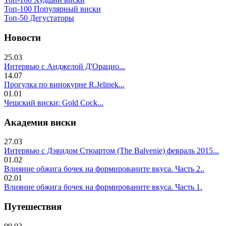
Топ-100 Популярный виски
Топ-50 Дегустаторы
Новости
25.03
Интервью с Анджелой Д'Орацио...
14.07
Прогулка по винокурне R.Jelinek...
01.01
Чешский виски: Gold Cock...
Академия виски
27.03
Интервью с Дэвидом Стюартом (The Balvenie) февраль 2015...
01.02
Влияние обжига бочек на формированите вкуса. Часть 2..
02.01
Влияние обжига бочек на формированите вкуса. Часть 1.
Путешествия