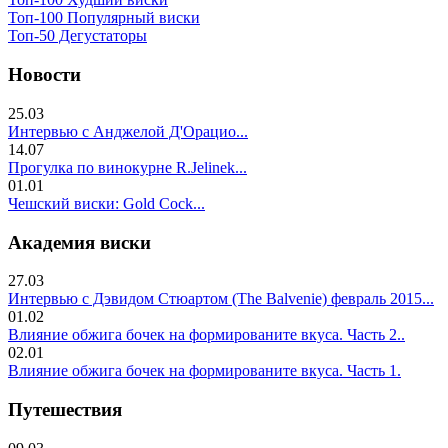
Топ-100 Популярный виски
Топ-50 Дегустаторы
Новости
25.03
Интервью с Анджелой Д'Орацио...
14.07
Прогулка по винокурне R.Jelinek...
01.01
Чешский виски: Gold Cock...
Академия виски
27.03
Интервью с Дэвидом Стюартом (The Balvenie) февраль 2015...
01.02
Влияние обжига бочек на формированите вкуса. Часть 2..
02.01
Влияние обжига бочек на формированите вкуса. Часть 1.
Путешествия