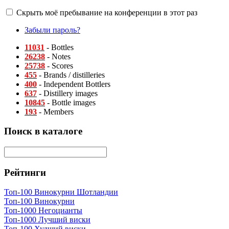
Скрыть моё пребывание на конференции в этот раз
Забыли пароль?
11031
- Bottles
26238
- Notes
25738
- Scores
455
- Brands / distilleries
400
- Independent Bottlers
637
- Distillery images
10845
- Bottle images
193
- Members
Поиск в каталоге
Рейтинги
Топ-100 Винокурни Шотландии
Топ-100 Винокурни
Топ-1000 Негоцианты
Топ-1000 Лучший виски
Топ-100 Худший виски