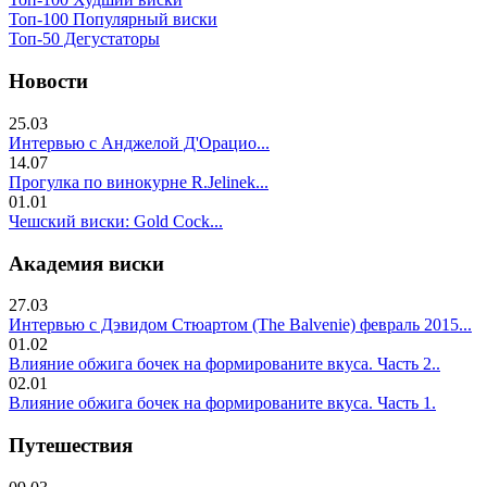
Топ-100 Популярный виски
Топ-50 Дегустаторы
Новости
25.03
Интервью с Анджелой Д'Орацио...
14.07
Прогулка по винокурне R.Jelinek...
01.01
Чешский виски: Gold Cock...
Академия виски
27.03
Интервью с Дэвидом Стюартом (The Balvenie) февраль 2015...
01.02
Влияние обжига бочек на формированите вкуса. Часть 2..
02.01
Влияние обжига бочек на формированите вкуса. Часть 1.
Путешествия