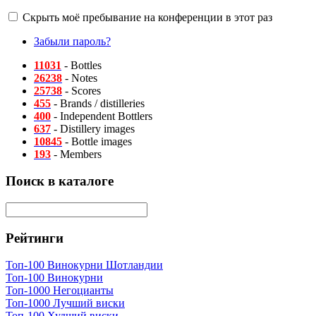
Скрыть моё пребывание на конференции в этот раз
Забыли пароль?
11031
- Bottles
26238
- Notes
25738
- Scores
455
- Brands / distilleries
400
- Independent Bottlers
637
- Distillery images
10845
- Bottle images
193
- Members
Поиск в каталоге
Рейтинги
Топ-100 Винокурни Шотландии
Топ-100 Винокурни
Топ-1000 Негоцианты
Топ-1000 Лучший виски
Топ-100 Худший виски