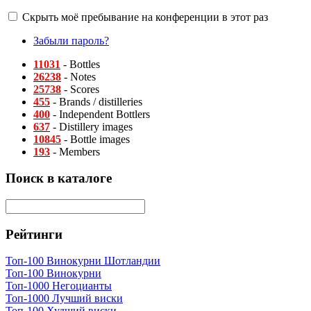
Скрыть моё пребывание на конференции в этот раз
Забыли пароль?
11031
- Bottles
26238
- Notes
25738
- Scores
455
- Brands / distilleries
400
- Independent Bottlers
637
- Distillery images
10845
- Bottle images
193
- Members
Поиск в каталоге
Рейтинги
Топ-100 Винокурни Шотландии
Топ-100 Винокурни
Топ-1000 Негоцианты
Топ-1000 Лучший виски
Топ-100 Худший виски