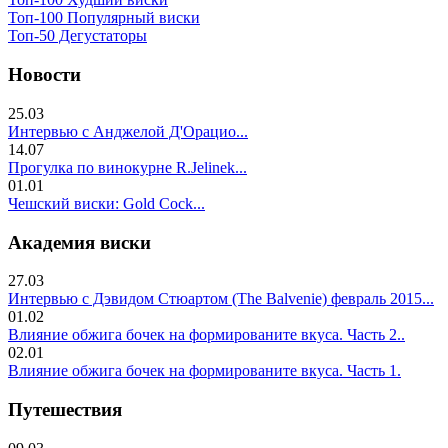
Топ-100 Популярный виски
Топ-50 Дегустаторы
Новости
25.03
Интервью с Анджелой Д'Орацио...
14.07
Прогулка по винокурне R.Jelinek...
01.01
Чешский виски: Gold Cock...
Академия виски
27.03
Интервью с Дэвидом Стюартом (The Balvenie) февраль 2015...
01.02
Влияние обжига бочек на формированите вкуса. Часть 2..
02.01
Влияние обжига бочек на формированите вкуса. Часть 1.
Путешествия