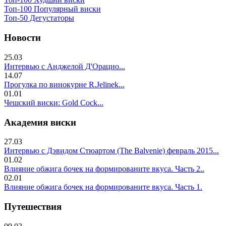
Топ-100 Популярный виски
Топ-50 Дегустаторы
Новости
25.03
Интервью с Анджелой Д'Орацио...
14.07
Прогулка по винокурне R.Jelinek...
01.01
Чешский виски: Gold Cock...
Академия виски
27.03
Интервью с Дэвидом Стюартом (The Balvenie) февраль 2015...
01.02
Влияние обжига бочек на формированите вкуса. Часть 2..
02.01
Влияние обжига бочек на формированите вкуса. Часть 1.
Путешествия