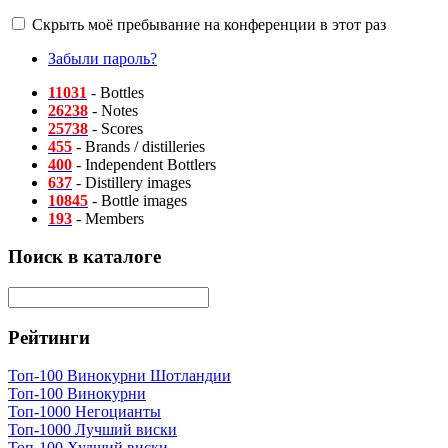
Скрыть моё пребывание на конференции в этот раз
Забыли пароль?
11031
- Bottles
26238
- Notes
25738
- Scores
455
- Brands / distilleries
400
- Independent Bottlers
637
- Distillery images
10845
- Bottle images
193
- Members
Поиск в каталоге
Рейтинги
Топ-100 Винокурни Шотландии
Топ-100 Винокурни
Топ-1000 Негоцианты
Топ-1000 Лучший виски
Топ-100 Худший виски