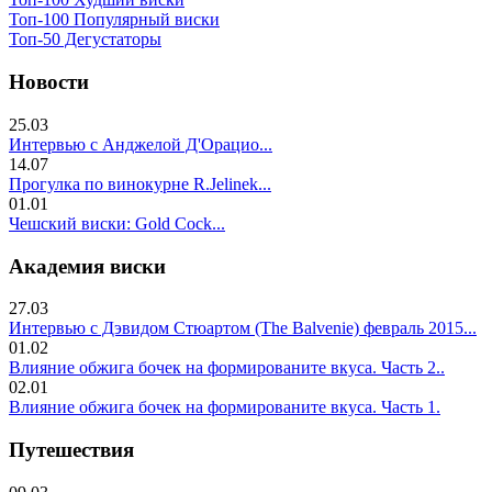
Топ-100 Популярный виски
Топ-50 Дегустаторы
Новости
25.03
Интервью с Анджелой Д'Орацио...
14.07
Прогулка по винокурне R.Jelinek...
01.01
Чешский виски: Gold Cock...
Академия виски
27.03
Интервью с Дэвидом Стюартом (The Balvenie) февраль 2015...
01.02
Влияние обжига бочек на формированите вкуса. Часть 2..
02.01
Влияние обжига бочек на формированите вкуса. Часть 1.
Путешествия