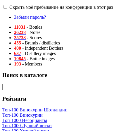
Скрыть моё пребывание на конференции в этот раз
Забыли пароль?
11031
- Bottles
26238
- Notes
25738
- Scores
455
- Brands / distilleries
400
- Independent Bottlers
637
- Distillery images
10845
- Bottle images
193
- Members
Поиск в каталоге
Рейтинги
Топ-100 Винокурни Шотландии
Топ-100 Винокурни
Топ-1000 Негоцианты
Топ-1000 Лучший виски
Топ-100 Худший виски