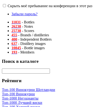
Скрыть моё пребывание на конференции в этот раз
Забыли пароль?
11031
- Bottles
26238
- Notes
25738
- Scores
455
- Brands / distilleries
400
- Independent Bottlers
637
- Distillery images
10845
- Bottle images
193
- Members
Поиск в каталоге
Рейтинги
Топ-100 Винокурни Шотландии
Топ-100 Винокурни
Топ-1000 Негоцианты
Топ-1000 Лучший виски
Топ-100 Худший виски