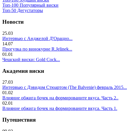
Топ-100 Популярный виски
Топ-50 Дегустаторы
Новости
25.03
Интервью с Анджелой Д'Орацио...
14.07
Прогулка по винокурне R.Jelinek...
01.01
Чешский виски: Gold Cock...
Академия виски
27.03
Интервью с Дэвидом Стюартом (The Balvenie) февраль 2015...
01.02
Влияние обжига бочек на формированите вкуса. Часть 2..
02.01
Влияние обжига бочек на формированите вкуса. Часть 1.
Путешествия