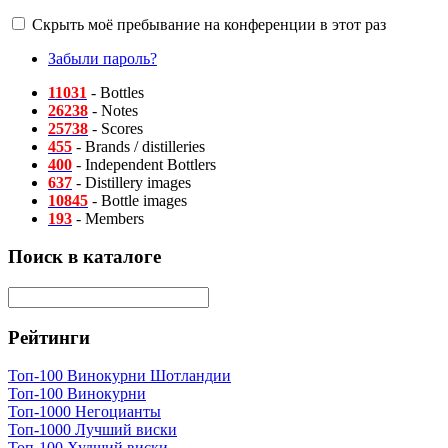
Скрыть моё пребывание на конференции в этот раз
Забыли пароль?
11031
- Bottles
26238
- Notes
25738
- Scores
455
- Brands / distilleries
400
- Independent Bottlers
637
- Distillery images
10845
- Bottle images
193
- Members
Поиск в каталоге
Рейтинги
Топ-100 Винокурни Шотландии
Топ-100 Винокурни
Топ-1000 Негоцианты
Топ-1000 Лучший виски
Топ-100 Худший виски