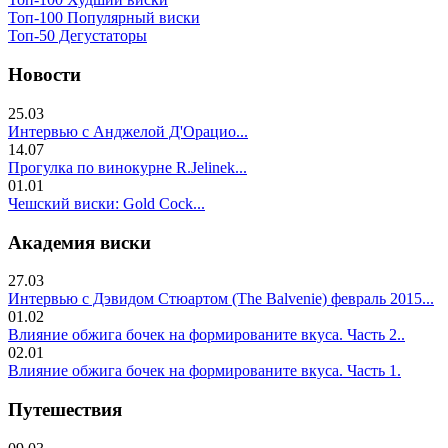
Топ-100 Популярный виски
Топ-50 Дегустаторы
Новости
25.03
Интервью с Анджелой Д'Орацио...
14.07
Прогулка по винокурне R.Jelinek...
01.01
Чешский виски: Gold Cock...
Академия виски
27.03
Интервью с Дэвидом Стюартом (The Balvenie) февраль 2015...
01.02
Влияние обжига бочек на формированите вкуса. Часть 2..
02.01
Влияние обжига бочек на формированите вкуса. Часть 1.
Путешествия