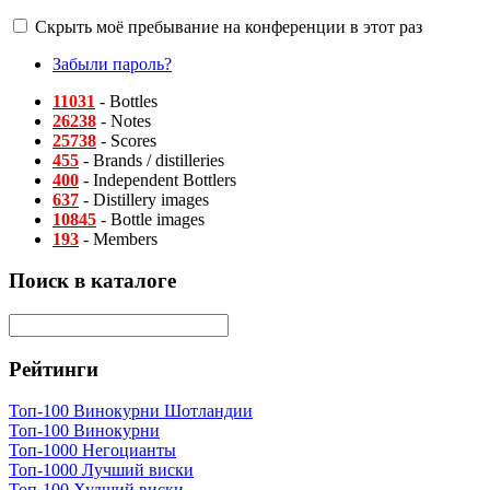
Скрыть моё пребывание на конференции в этот раз
Забыли пароль?
11031
- Bottles
26238
- Notes
25738
- Scores
455
- Brands / distilleries
400
- Independent Bottlers
637
- Distillery images
10845
- Bottle images
193
- Members
Поиск в каталоге
Рейтинги
Топ-100 Винокурни Шотландии
Топ-100 Винокурни
Топ-1000 Негоцианты
Топ-1000 Лучший виски
Топ-100 Худший виски