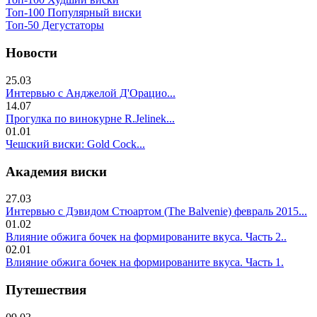
Топ-100 Популярный виски
Топ-50 Дегустаторы
Новости
25.03
Интервью с Анджелой Д'Орацио...
14.07
Прогулка по винокурне R.Jelinek...
01.01
Чешский виски: Gold Cock...
Академия виски
27.03
Интервью с Дэвидом Стюартом (The Balvenie) февраль 2015...
01.02
Влияние обжига бочек на формированите вкуса. Часть 2..
02.01
Влияние обжига бочек на формированите вкуса. Часть 1.
Путешествия