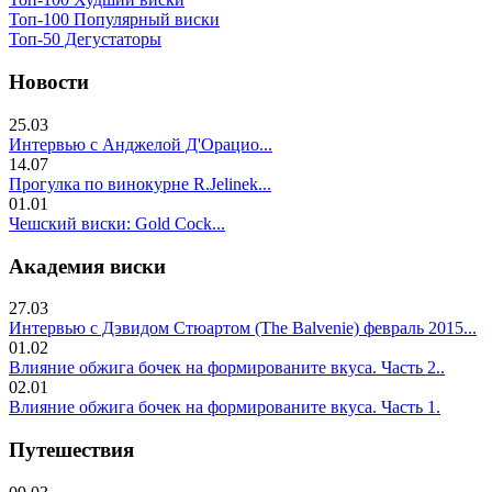
Топ-100 Популярный виски
Топ-50 Дегустаторы
Новости
25.03
Интервью с Анджелой Д'Орацио...
14.07
Прогулка по винокурне R.Jelinek...
01.01
Чешский виски: Gold Cock...
Академия виски
27.03
Интервью с Дэвидом Стюартом (The Balvenie) февраль 2015...
01.02
Влияние обжига бочек на формированите вкуса. Часть 2..
02.01
Влияние обжига бочек на формированите вкуса. Часть 1.
Путешествия