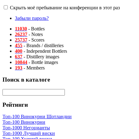
Скрыть моё пребывание на конференции в этот раз
Забыли пароль?
11030
- Bottles
26237
- Notes
25737
- Scores
455
- Brands / distilleries
400
- Independent Bottlers
637
- Distillery images
10844
- Bottle images
193
- Members
Поиск в каталоге
Рейтинги
Топ-100 Винокурни Шотландии
Топ-100 Винокурни
Топ-1000 Негоцианты
Топ-1000 Лучший виски
Топ-100 Худший виски