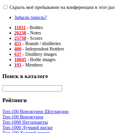
Скрыть моё пребывание на конференции в этот раз
Забыли пароль?
11031
- Bottles
26238
- Notes
25738
- Scores
455
- Brands / distilleries
400
- Independent Bottlers
637
- Distillery images
10845
- Bottle images
193
- Members
Поиск в каталоге
Рейтинги
Топ-100 Винокурни Шотландии
Топ-100 Винокурни
Топ-1000 Негоцианты
Топ-1000 Лучший виски
Топ-100 Худший виски