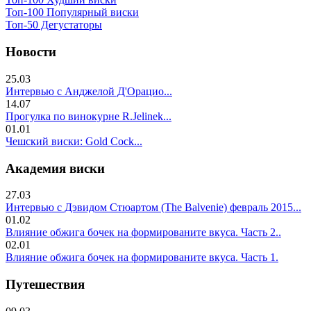
Топ-100 Популярный виски
Топ-50 Дегустаторы
Новости
25.03
Интервью с Анджелой Д'Орацио...
14.07
Прогулка по винокурне R.Jelinek...
01.01
Чешский виски: Gold Cock...
Академия виски
27.03
Интервью с Дэвидом Стюартом (The Balvenie) февраль 2015...
01.02
Влияние обжига бочек на формированите вкуса. Часть 2..
02.01
Влияние обжига бочек на формированите вкуса. Часть 1.
Путешествия