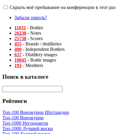
Скрыть моё пребывание на конференции в этот раз
Забыли пароль?
11031
- Bottles
26238
- Notes
25738
- Scores
455
- Brands / distilleries
400
- Independent Bottlers
637
- Distillery images
10845
- Bottle images
193
- Members
Поиск в каталоге
Рейтинги
Топ-100 Винокурни Шотландии
Топ-100 Винокурни
Топ-1000 Негоцианты
Топ-1000 Лучший виски
Топ-100 Худший виски