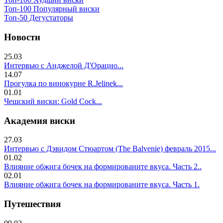
Топ-100 Популярный виски
Топ-50 Дегустаторы
Новости
25.03
Интервью с Анджелой Д'Орацио...
14.07
Прогулка по винокурне R.Jelinek...
01.01
Чешский виски: Gold Cock...
Академия виски
27.03
Интервью с Дэвидом Стюартом (The Balvenie) февраль 2015...
01.02
Влияние обжига бочек на формированите вкуса. Часть 2..
02.01
Влияние обжига бочек на формированите вкуса. Часть 1.
Путешествия