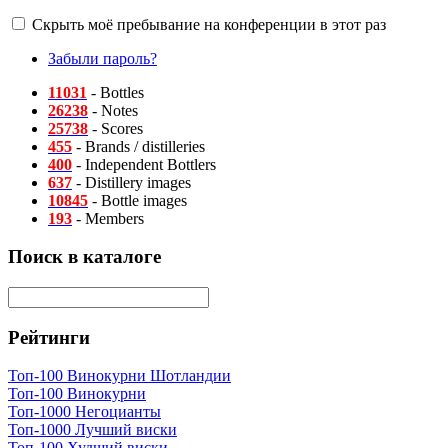
Скрыть моё пребывание на конференции в этот раз
Забыли пароль?
11031
- Bottles
26238
- Notes
25738
- Scores
455
- Brands / distilleries
400
- Independent Bottlers
637
- Distillery images
10845
- Bottle images
193
- Members
Поиск в каталоге
Рейтинги
Топ-100 Винокурни Шотландии
Топ-100 Винокурни
Топ-1000 Негоцианты
Топ-1000 Лучший виски
Топ-100 Худший виски