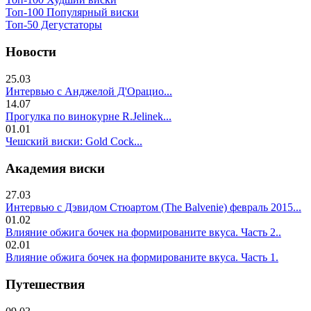
Топ-100 Популярный виски
Топ-50 Дегустаторы
Новости
25.03
Интервью с Анджелой Д'Орацио...
14.07
Прогулка по винокурне R.Jelinek...
01.01
Чешский виски: Gold Cock...
Академия виски
27.03
Интервью с Дэвидом Стюартом (The Balvenie) февраль 2015...
01.02
Влияние обжига бочек на формированите вкуса. Часть 2..
02.01
Влияние обжига бочек на формированите вкуса. Часть 1.
Путешествия