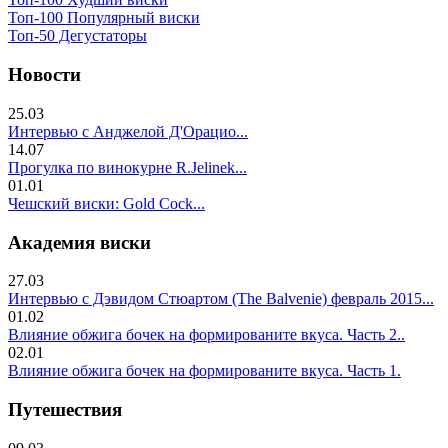
Топ-100 Популярный виски
Топ-50 Дегустаторы
Новости
25.03
Интервью с Анджелой Д'Орацио...
14.07
Прогулка по винокурне R.Jelinek...
01.01
Чешский виски: Gold Cock...
Академия виски
27.03
Интервью с Дэвидом Стюартом (The Balvenie) февраль 2015...
01.02
Влияние обжига бочек на формированите вкуса. Часть 2..
02.01
Влияние обжига бочек на формированите вкуса. Часть 1.
Путешествия