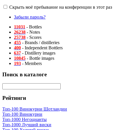
Скрыть моё пребывание на конференции в этот раз
Забыли пароль?
11031
- Bottles
26238
- Notes
25738
- Scores
455
- Brands / distilleries
400
- Independent Bottlers
637
- Distillery images
10845
- Bottle images
193
- Members
Поиск в каталоге
Рейтинги
Топ-100 Винокурни Шотландии
Топ-100 Винокурни
Топ-1000 Негоцианты
Топ-1000 Лучший виски
Топ-100 Худший виски