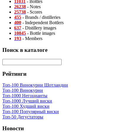
11031
- Bottles
26238
- Notes
25738
- Scores
455
- Brands / distilleries
400
- Independent Bottlers
637
- Distillery images
10845
- Bottle images
193
- Members
Поиск в каталоге
Рейтинги
Топ-100 Винокурни Шотландии
Топ-100 Винокурни
Топ-1000 Негоцианты
Топ-1000 Лучший виски
Топ-100 Худший виски
Топ-100 Популярный виски
Топ-50 Дегустаторы
Новости