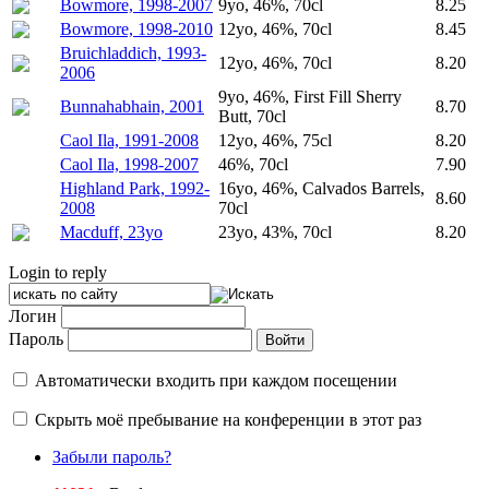
Bowmore, 1998-2007
9yo, 46%, 70cl
8.25
Bowmore, 1998-2010
12yo, 46%, 70cl
8.45
Bruichladdich, 1993-
12yo, 46%, 70cl
8.20
2006
9yo, 46%, First Fill Sherry
Bunnahabhain, 2001
8.70
Butt, 70cl
Caol Ila, 1991-2008
12yo, 46%, 75cl
8.20
Caol Ila, 1998-2007
46%, 70cl
7.90
Highland Park, 1992-
16yo, 46%, Calvados Barrels,
8.60
2008
70cl
Macduff, 23yo
23yo, 43%, 70cl
8.20
Login to reply
Логин
Пароль
Автоматически входить при каждом посещении
Скрыть моё пребывание на конференции в этот раз
Забыли пароль?