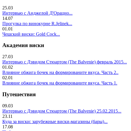
25.03
Интервью с Анджелой Д'Орацио...
14.07
Прогулка по винокурне R.Jelinek...
01.01
Чешский виски: Gold Cock...
Академия виски
27.03
Интервью с Дэвидом Стюартом (The Balvenie) февраль 2015...
01.02
Влияние обжига бочек на формированите вкуса. Часть 2..
02.01
Влияние обжига бочек на формированите вкуса. Часть 1.
Путешествия
09.03
Интервью с Дэвидом Стюартом (The Balvenie) 25.02.2015...
23.11
Куда за виски: зарубежные виски-магазины (бары)...
17.08