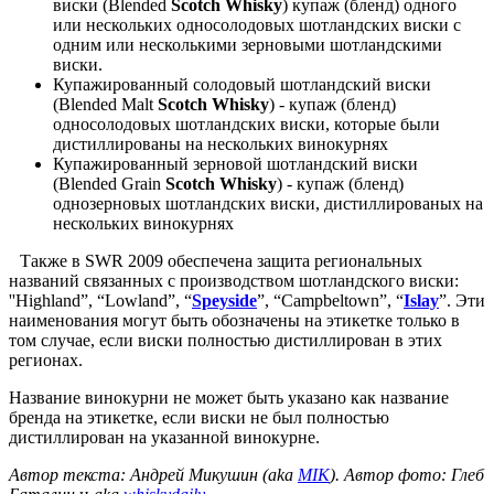
виски (Blended
Scotch Whisky
) купаж (бленд) одного
или нескольких односолодовых шотландских виски с
одним или несколькими зерновыми шотландскими
виски.
Купажированный солодовый шотландский виски
(Blended Malt
Scotch Whisky
) - купаж (бленд)
односолодовых шотландских виски, которые были
дистиллированы на нескольких винокурнях
Купажированный зерновой шотландский виски
(Blended Grain
Scotch Whisky
) - купаж (бленд)
однозерновых шотландских виски, дистиллированых на
нескольких винокурнях
Также в SWR 2009 обеспечена защита региональных
названий связанных с производством шотландского виски:
''Highland”, “Lowland”, “
Speyside
”, “Campbeltown”, “
Islay
”. Эти
наименования могут быть обозначены на этикетке только в
том случае, если виски полностью дистиллирован в этих
регионах.
Название винокурни не может быть указано как название
бренда на этикетке, если виски не был полностью
дистиллирован на указанной винокурне.
Автор текста: Андрей Микушин (aka
MIK
). Автор фото: Глеб