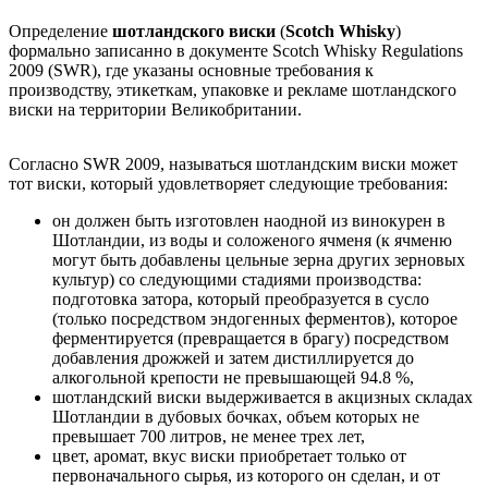
Определение
шотландского виски
(
Scotch Whisky
)
формально записанно в документе Scotch Whisky Regulations
2009 (SWR), где указаны основные требования к
производству, этикеткам, упаковке и рекламе шотландского
виски на территории Великобритании.
Согласно SWR 2009, называться шотландским виски может
тот виски, который удовлетворяет следующие требования:
он должен быть изготовлен наодной из винокурен в
Шотландии, из воды и соложеного ячменя (к ячменю
могут быть добавлены цельные зерна других зерновых
культур) со следующими стадиями производства:
подготовка затора, который преобразуется в сусло
(только посредством эндогенных ферментов), которое
ферментируется (превращается в брагу) посредством
добавления дрожжей и затем дистиллируется до
алкогольной крепости не превышающей 94.8 %,
шотландский виски выдерживается в акцизных складах
Шотландии в дубовых бочках, объем которых не
превышает 700 литров, не менее трех лет,
цвет, аромат, вкус виски приобретает только от
первоначального сырья, из которого он сделан, и от