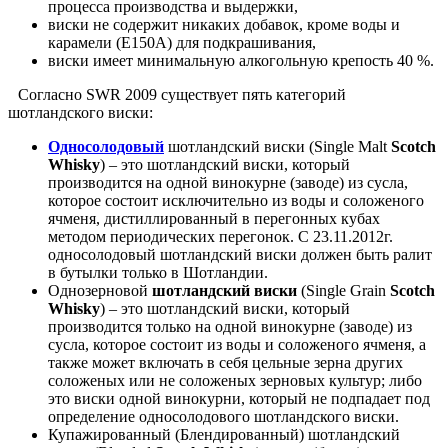
процесса производства и выдержки,
виски не содержит никаких добавок, кроме воды и
карамели (Е150А) для подкрашивания,
виски имеет минимальную алкогольную крепость 40 %.
Согласно SWR 2009 существует пять категорий
шотландского виски:
Односолодовый
шотландский виски (Single Malt
Scotch
Whisky
) – это шотландский виски, который
производится на одной винокурне (заводе) из сусла,
которое состоит исключительно из воды и соложеного
ячменя, дистиллированный в перегонных кубах
методом периодических перегонок. С 23.11.2012г.
односолодовый шотландский виски должен быть ралит
в бутылки только в Шотландии.
Однозерновой
шотландский виски
(Single Grain
Scotch
Whisky
) – это шотландский виски, который
производится только на одной винокурне (заводе) из
сусла, которое состоит из воды и соложеного ячменя, а
также может включать в себя цельные зерна других
соложеных или не соложеных зерновых культур; либо
это виски одной винокурни, который не подпадает под
определение односолодового шотландского виски.
Купажированный (Блендированный) шотландский