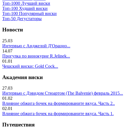
Топ-1000 Лучший виски
Топ-100 Худший виски
Топ-100 Популярный виски
Топ-50 Дегустаторы
Новости
25.03
Интервью с Анджелой Д'Орацио...
14.07
Прогулка по винокурне R.Jelinek...
01.01
Чешский виски: Gold Cock...
Академия виски
27.03
Интервью с Дэвидом Стюартом (The Balvenie) февраль 2015...
01.02
Влияние обжига бочек на формированите вкуса. Часть 2..
02.01
Влияние обжига бочек на формированите вкуса. Часть 1.
Путешествия