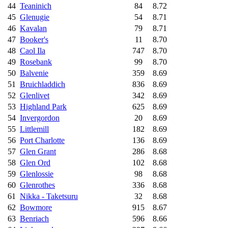
44
Teaninich
84
8.72
45
Glenugie
54
8.71
46
Kavalan
79
8.71
47
Booker's
11
8.70
48
Caol Ila
747
8.70
49
Rosebank
99
8.70
50
Balvenie
359
8.69
51
Bruichladdich
836
8.69
52
Glenlivet
342
8.69
53
Highland Park
625
8.69
54
Invergordon
20
8.69
55
Littlemill
182
8.69
56
Port Charlotte
136
8.69
57
Glen Grant
286
8.68
58
Glen Ord
102
8.68
59
Glenlossie
98
8.68
60
Glenrothes
336
8.68
61
Nikka - Taketsuru
32
8.68
62
Bowmore
915
8.67
63
Benriach
596
8.66