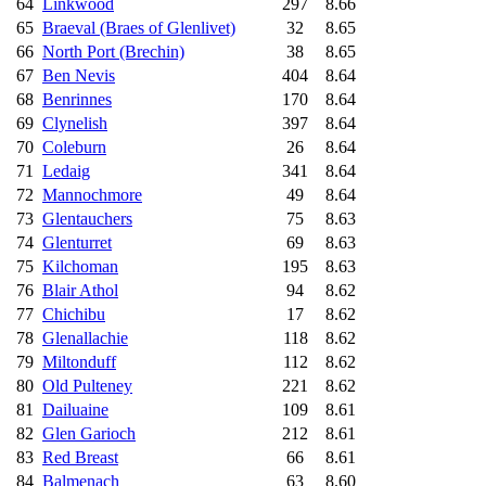
64
Linkwood
297
8.66
65
Braeval (Braes of Glenlivet)
32
8.65
66
North Port (Brechin)
38
8.65
67
Ben Nevis
404
8.64
68
Benrinnes
170
8.64
69
Clynelish
397
8.64
70
Coleburn
26
8.64
71
Ledaig
341
8.64
72
Mannochmore
49
8.64
73
Glentauchers
75
8.63
74
Glenturret
69
8.63
75
Kilchoman
195
8.63
76
Blair Athol
94
8.62
77
Chichibu
17
8.62
78
Glenallachie
118
8.62
79
Miltonduff
112
8.62
80
Old Pulteney
221
8.62
81
Dailuaine
109
8.61
82
Glen Garioch
212
8.61
83
Red Breast
66
8.61
84
Balmenach
63
8.60