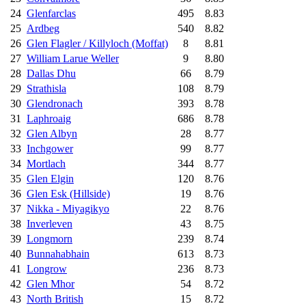
24
Glenfarclas
495
8.83
25
Ardbeg
540
8.82
26
Glen Flagler / Killyloch (Moffat)
8
8.81
27
William Larue Weller
9
8.80
28
Dallas Dhu
66
8.79
29
Strathisla
108
8.79
30
Glendronach
393
8.78
31
Laphroaig
686
8.78
32
Glen Albyn
28
8.77
33
Inchgower
99
8.77
34
Mortlach
344
8.77
35
Glen Elgin
120
8.76
36
Glen Esk (Hillside)
19
8.76
37
Nikka - Miyagikyo
22
8.76
38
Inverleven
43
8.75
39
Longmorn
239
8.74
40
Bunnahabhain
613
8.73
41
Longrow
236
8.73
42
Glen Mhor
54
8.72
43
North British
15
8.72