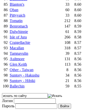
85
Blanton's
33
8.60
86
Oban
60
8.60
87
Pittyvaich
33
8.60
88
Tomatin
212
8.60
89
Benromach
147
8.59
90
Dalwhinnie
61
8.59
91
Isle of Jura
266
8.58
92
Craigellachie
108
8.57
93
Macallan
318
8.57
94
Tamnavulin
39
8.57
95
Aultmore
131
8.56
96
Glen Keith
113
8.56
97
Other - Taiwan
8
8.56
98
Suntory - Hakushu
34
8.56
99
Suntory - Hibiki
21
8.56
100
Ballechin
59
8.55
Логин
Пароль