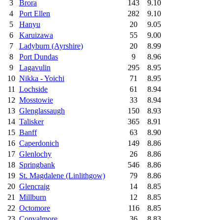
3
Brora
143
9.10
4
Port Ellen
282
9.10
5
Hanyu
20
9.05
6
Karuizawa
55
9.00
7
Ladyburn (Ayrshire)
20
8.99
8
Port Dundas
9
8.96
9
Lagavulin
295
8.95
10
Nikka - Yoichi
71
8.95
11
Lochside
61
8.94
12
Mosstowie
33
8.94
13
Glenglassaugh
150
8.93
14
Talisker
365
8.91
15
Banff
63
8.90
16
Caperdonich
149
8.86
17
Glenlochy
26
8.86
18
Springbank
546
8.86
19
St. Magdalene (Linlithgow)
79
8.86
20
Glencraig
14
8.85
21
Millburn
12
8.85
22
Octomore
116
8.85
23
Convalmore
36
8.83