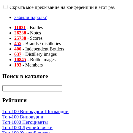
Скрыть моё пребывание на конференции в этот раз
Забыли пароль?
11031
- Bottles
26238
- Notes
25738
- Scores
455
- Brands / distilleries
400
- Independent Bottlers
637
- Distillery images
10845
- Bottle images
193
- Members
Поиск в каталоге
Рейтинги
Топ-100 Винокурни Шотландии
Топ-100 Винокурни
Топ-1000 Негоцианты
Топ-1000 Лучший виски
Топ-100 Худший виски