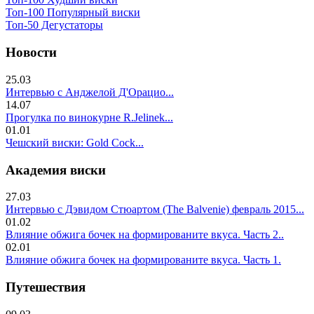
Топ-100 Популярный виски
Топ-50 Дегустаторы
Новости
25.03
Интервью с Анджелой Д'Орацио...
14.07
Прогулка по винокурне R.Jelinek...
01.01
Чешский виски: Gold Cock...
Академия виски
27.03
Интервью с Дэвидом Стюартом (The Balvenie) февраль 2015...
01.02
Влияние обжига бочек на формированите вкуса. Часть 2..
02.01
Влияние обжига бочек на формированите вкуса. Часть 1.
Путешествия