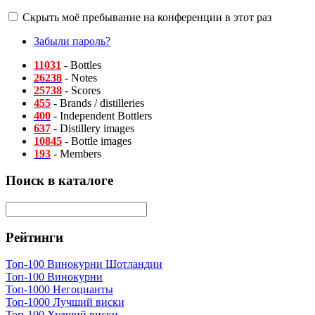
Скрыть моё пребывание на конференции в этот раз
Забыли пароль?
11031
- Bottles
26238
- Notes
25738
- Scores
455
- Brands / distilleries
400
- Independent Bottlers
637
- Distillery images
10845
- Bottle images
193
- Members
Поиск в каталоге
Рейтинги
Топ-100 Винокурни Шотландии
Топ-100 Винокурни
Топ-1000 Негоцианты
Топ-1000 Лучший виски
Топ-100 Худший виски