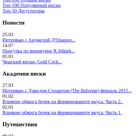
Топ-100 Популярный виски
Топ-50 Дегустаторы
Новости
25.03
Интервью с Анджелой Д'Орацио...
14.07
Прогулка по винокурне R.Jelinek...
01.01
Чешский виски: Gold Cock...
Академия виски
27.03
Интервью с Дэвидом Стюартом (The Balvenie) февраль 2015...
01.02
Влияние обжига бочек на формированите вкуса. Часть 2..
02.01
Влияние обжига бочек на формированите вкуса. Часть 1.
Путешествия