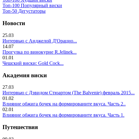
Топ-100 Популярный виски
Топ-50 Дегустаторы
Новости
25.03
Интервью с Анджелой Д'Орацио...
14.07
Прогулка по винокурне R.Jelinek...
01.01
Чешский виски: Gold Cock...
Академия виски
27.03
Интервью с Дэвидом Стюартом (The Balvenie) февраль 2015...
01.02
Влияние обжига бочек на формированите вкуса. Часть 2..
02.01
Влияние обжига бочек на формированите вкуса. Часть 1.
Путешествия