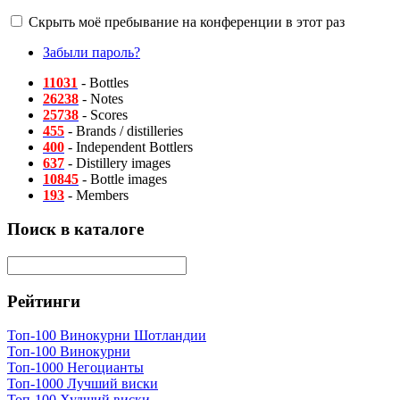
Скрыть моё пребывание на конференции в этот раз
Забыли пароль?
11031
- Bottles
26238
- Notes
25738
- Scores
455
- Brands / distilleries
400
- Independent Bottlers
637
- Distillery images
10845
- Bottle images
193
- Members
Поиск в каталоге
Рейтинги
Топ-100 Винокурни Шотландии
Топ-100 Винокурни
Топ-1000 Негоцианты
Топ-1000 Лучший виски
Топ-100 Худший виски