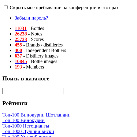
Скрыть моё пребывание на конференции в этот раз
Забыли пароль?
11031
- Bottles
26238
- Notes
25738
- Scores
455
- Brands / distilleries
400
- Independent Bottlers
637
- Distillery images
10845
- Bottle images
193
- Members
Поиск в каталоге
Рейтинги
Топ-100 Винокурни Шотландии
Топ-100 Винокурни
Топ-1000 Негоцианты
Топ-1000 Лучший виски
Топ-100 Худший виски