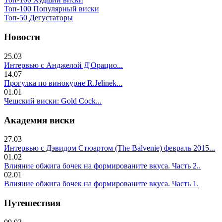
Топ-100 Популярный виски
Топ-50 Дегустаторы
Новости
25.03
Интервью с Анджелой Д'Орацио...
14.07
Прогулка по винокурне R.Jelinek...
01.01
Чешский виски: Gold Cock...
Академия виски
27.03
Интервью с Дэвидом Стюартом (The Balvenie) февраль 2015...
01.02
Влияние обжига бочек на формированите вкуса. Часть 2..
02.01
Влияние обжига бочек на формированите вкуса. Часть 1.
Путешествия