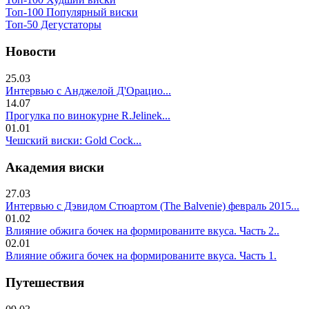
Топ-100 Популярный виски
Топ-50 Дегустаторы
Новости
25.03
Интервью с Анджелой Д'Орацио...
14.07
Прогулка по винокурне R.Jelinek...
01.01
Чешский виски: Gold Cock...
Академия виски
27.03
Интервью с Дэвидом Стюартом (The Balvenie) февраль 2015...
01.02
Влияние обжига бочек на формированите вкуса. Часть 2..
02.01
Влияние обжига бочек на формированите вкуса. Часть 1.
Путешествия