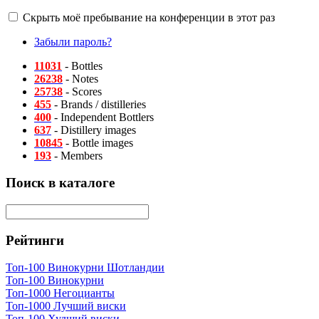
Скрыть моё пребывание на конференции в этот раз
Забыли пароль?
11031
- Bottles
26238
- Notes
25738
- Scores
455
- Brands / distilleries
400
- Independent Bottlers
637
- Distillery images
10845
- Bottle images
193
- Members
Поиск в каталоге
Рейтинги
Топ-100 Винокурни Шотландии
Топ-100 Винокурни
Топ-1000 Негоцианты
Топ-1000 Лучший виски
Топ-100 Худший виски