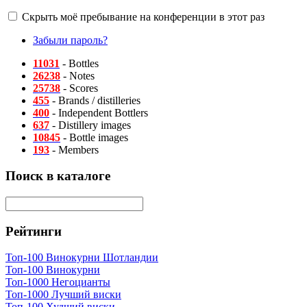
Скрыть моё пребывание на конференции в этот раз
Забыли пароль?
11031
- Bottles
26238
- Notes
25738
- Scores
455
- Brands / distilleries
400
- Independent Bottlers
637
- Distillery images
10845
- Bottle images
193
- Members
Поиск в каталоге
Рейтинги
Топ-100 Винокурни Шотландии
Топ-100 Винокурни
Топ-1000 Негоцианты
Топ-1000 Лучший виски
Топ-100 Худший виски