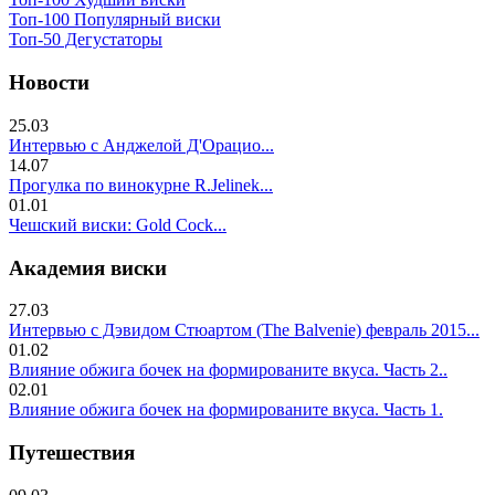
Топ-100 Популярный виски
Топ-50 Дегустаторы
Новости
25.03
Интервью с Анджелой Д'Орацио...
14.07
Прогулка по винокурне R.Jelinek...
01.01
Чешский виски: Gold Cock...
Академия виски
27.03
Интервью с Дэвидом Стюартом (The Balvenie) февраль 2015...
01.02
Влияние обжига бочек на формированите вкуса. Часть 2..
02.01
Влияние обжига бочек на формированите вкуса. Часть 1.
Путешествия