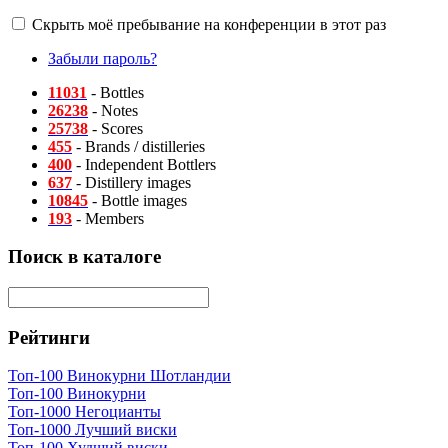
Скрыть моё пребывание на конференции в этот раз
Забыли пароль?
11031
- Bottles
26238
- Notes
25738
- Scores
455
- Brands / distilleries
400
- Independent Bottlers
637
- Distillery images
10845
- Bottle images
193
- Members
Поиск в каталоге
Рейтинги
Топ-100 Винокурни Шотландии
Топ-100 Винокурни
Топ-1000 Негоцианты
Топ-1000 Лучший виски
Топ-100 Худший виски