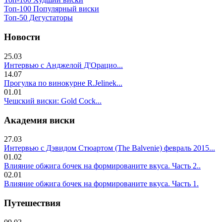
Топ-100 Популярный виски
Топ-50 Дегустаторы
Новости
25.03
Интервью с Анджелой Д'Орацио...
14.07
Прогулка по винокурне R.Jelinek...
01.01
Чешский виски: Gold Cock...
Академия виски
27.03
Интервью с Дэвидом Стюартом (The Balvenie) февраль 2015...
01.02
Влияние обжига бочек на формированите вкуса. Часть 2..
02.01
Влияние обжига бочек на формированите вкуса. Часть 1.
Путешествия