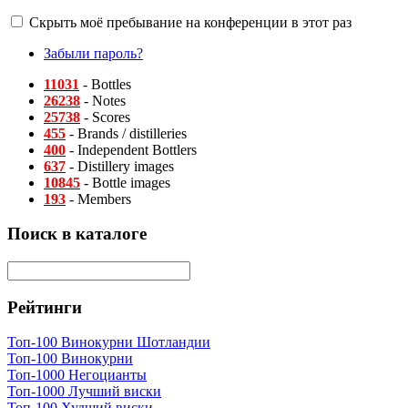
Скрыть моё пребывание на конференции в этот раз
Забыли пароль?
11031
- Bottles
26238
- Notes
25738
- Scores
455
- Brands / distilleries
400
- Independent Bottlers
637
- Distillery images
10845
- Bottle images
193
- Members
Поиск в каталоге
Рейтинги
Топ-100 Винокурни Шотландии
Топ-100 Винокурни
Топ-1000 Негоцианты
Топ-1000 Лучший виски
Топ-100 Худший виски