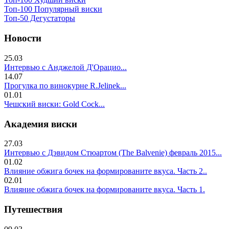
Топ-100 Популярный виски
Топ-50 Дегустаторы
Новости
25.03
Интервью с Анджелой Д'Орацио...
14.07
Прогулка по винокурне R.Jelinek...
01.01
Чешский виски: Gold Cock...
Академия виски
27.03
Интервью с Дэвидом Стюартом (The Balvenie) февраль 2015...
01.02
Влияние обжига бочек на формированите вкуса. Часть 2..
02.01
Влияние обжига бочек на формированите вкуса. Часть 1.
Путешествия