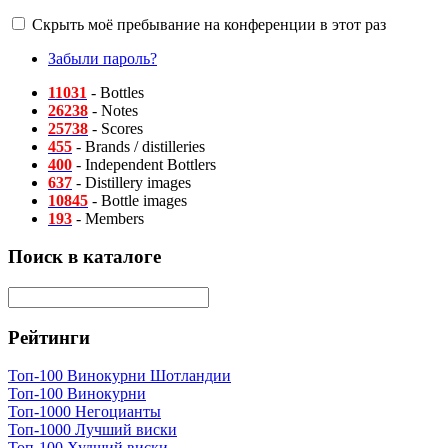
Скрыть моё пребывание на конференции в этот раз
Забыли пароль?
11031
- Bottles
26238
- Notes
25738
- Scores
455
- Brands / distilleries
400
- Independent Bottlers
637
- Distillery images
10845
- Bottle images
193
- Members
Поиск в каталоге
Рейтинги
Топ-100 Винокурни Шотландии
Топ-100 Винокурни
Топ-1000 Негоцианты
Топ-1000 Лучший виски
Топ-100 Худший виски