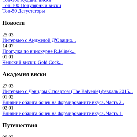
Топ-100 Популярный виски
Топ-50 Дегустаторы
Новости
25.03
Интервью с Анджелой Д'Орацио...
14.07
Прогулка по винокурне R.Jelinek...
01.01
Чешский виски: Gold Cock...
Академия виски
27.03
Интервью с Дэвидом Стюартом (The Balvenie) февраль 2015...
01.02
Влияние обжига бочек на формированите вкуса. Часть 2..
02.01
Влияние обжига бочек на формированите вкуса. Часть 1.
Путешествия