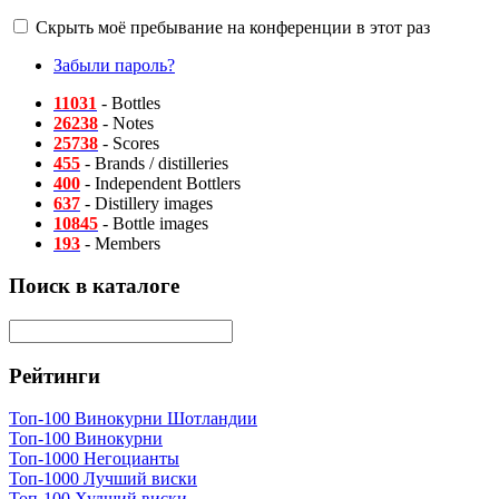
Скрыть моё пребывание на конференции в этот раз
Забыли пароль?
11031
- Bottles
26238
- Notes
25738
- Scores
455
- Brands / distilleries
400
- Independent Bottlers
637
- Distillery images
10845
- Bottle images
193
- Members
Поиск в каталоге
Рейтинги
Топ-100 Винокурни Шотландии
Топ-100 Винокурни
Топ-1000 Негоцианты
Топ-1000 Лучший виски
Топ-100 Худший виски