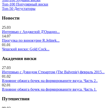
Топ-100 Популярный виски
Топ-50 Дегустаторы
Новости
25.03
Интервью с Анджелой Д'Орацио...
14.07
Прогулка по винокурне R.Jelinek...
01.01
Чешский виски: Gold Cock...
Академия виски
27.03
Интервью с Дэвидом Стюартом (The Balvenie) февраль 2015...
01.02
Влияние обжига бочек на формированите вкуса. Часть 2..
02.01
Влияние обжига бочек на формированите вкуса. Часть 1.
Путешествия