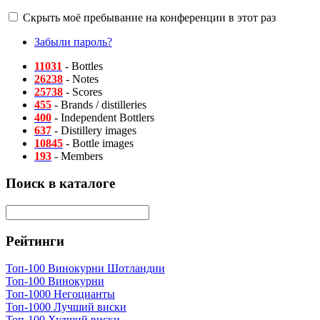
Скрыть моё пребывание на конференции в этот раз
Забыли пароль?
11031
- Bottles
26238
- Notes
25738
- Scores
455
- Brands / distilleries
400
- Independent Bottlers
637
- Distillery images
10845
- Bottle images
193
- Members
Поиск в каталоге
Рейтинги
Топ-100 Винокурни Шотландии
Топ-100 Винокурни
Топ-1000 Негоцианты
Топ-1000 Лучший виски
Топ-100 Худший виски