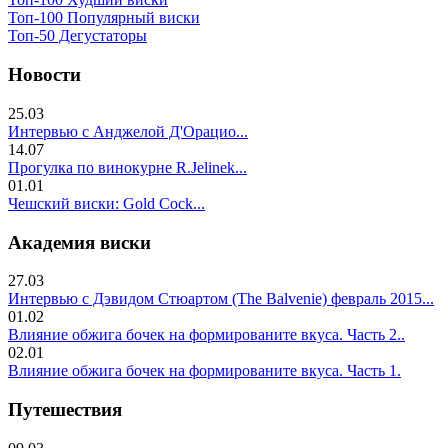
Топ-100 Популярный виски
Топ-50 Дегустаторы
Новости
25.03
Интервью с Анджелой Д'Орацио...
14.07
Прогулка по винокурне R.Jelinek...
01.01
Чешский виски: Gold Cock...
Академия виски
27.03
Интервью с Дэвидом Стюартом (The Balvenie) февраль 2015...
01.02
Влияние обжига бочек на формированите вкуса. Часть 2..
02.01
Влияние обжига бочек на формированите вкуса. Часть 1.
Путешествия