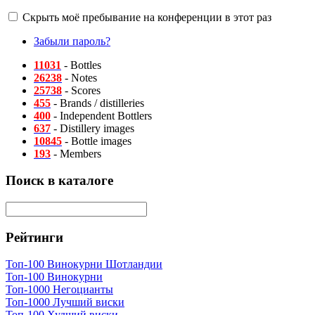
Скрыть моё пребывание на конференции в этот раз
Забыли пароль?
11031
- Bottles
26238
- Notes
25738
- Scores
455
- Brands / distilleries
400
- Independent Bottlers
637
- Distillery images
10845
- Bottle images
193
- Members
Поиск в каталоге
Рейтинги
Топ-100 Винокурни Шотландии
Топ-100 Винокурни
Топ-1000 Негоцианты
Топ-1000 Лучший виски
Топ-100 Худший виски