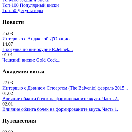
Топ-100 Популярный виски
Топ-50 Дегустаторы
Новости
25.03
Интервью с Анджелой Д'Орацио...
14.07
Прогулка по винокурне R.Jelinek...
01.01
Чешский виски: Gold Cock...
Академия виски
27.03
Интервью с Дэвидом Стюартом (The Balvenie) февраль 2015...
01.02
Влияние обжига бочек на формированите вкуса. Часть 2..
02.01
Влияние обжига бочек на формированите вкуса. Часть 1.
Путешествия