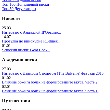
Топ-100 Популярный виски
Топ-50 Дегустаторы
Новости
25.03
Интервью с Анджелой Д'Орацио...
14.07
Прогулка по винокурне R.Jelinek...
01.01
Чешский виски: Gold Cock...
Академия виски
27.03
Интервью с Дэвидом Стюартом (The Balvenie) февраль 2015...
01.02
Влияние обжига бочек на формированите вкуса. Часть 2..
02.01
Влияние обжига бочек на формированите вкуса. Часть 1.
Путешествия