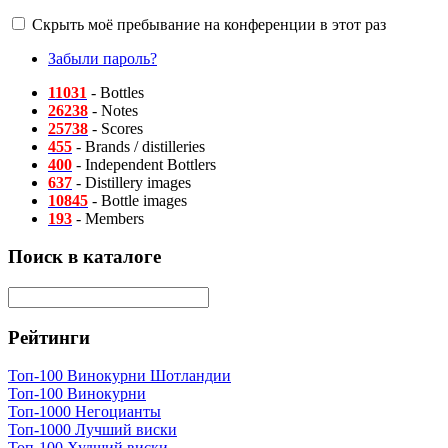
Скрыть моё пребывание на конференции в этот раз
Забыли пароль?
11031
- Bottles
26238
- Notes
25738
- Scores
455
- Brands / distilleries
400
- Independent Bottlers
637
- Distillery images
10845
- Bottle images
193
- Members
Поиск в каталоге
Рейтинги
Топ-100 Винокурни Шотландии
Топ-100 Винокурни
Топ-1000 Негоцианты
Топ-1000 Лучший виски
Топ-100 Худший виски